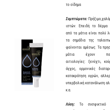
το οίδημα
Συμπτώματα:
Πρήξιμο,χαλ
ιστών. Επειδή το δέρμα
από τα μάτια είναι πολύ λ
τα σημάδια της ταλαιπ
φαίνονται αμέσως. Τα πρη
μάτια έχουν πολ
αιτιολογίες: ξενύχτι, κού
άγχος, ορμονικές διαταρ
κατακράτηση υγρών, αλλερ
υπερβολική κατανάλωση αλ
κ.α.
Λύση:
Το συσφικτικό 