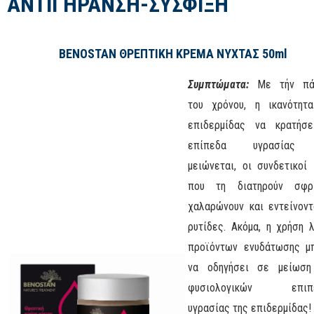
ΑΝΤΙΓΗΡΑΝΣΗ-ΣΥΣΦΙΞΗ
BENOSTAN ΘΡΕΠΤΙΚΗ ΚΡΕΜΑ ΝΥΧΤΑΣ 50ml
Συμπτώματα:
Με τήν πά
του χρόνου, η ικανότητ
επιδερμίδας να κρατήσ
επίπεδα υγρασίας
μειώνεται, οι συνδετικοί 
που τη διατηρούν σφρι
χαλαρώνουν και εντείνοντ
ρυτίδες. Ακόμα, η χρήση 
προϊόντων ενυδάτωσης μ
να οδηγήσει σε μείωση
φυσιολογικών επιπ
υγρασίας της επιδερμίδας!