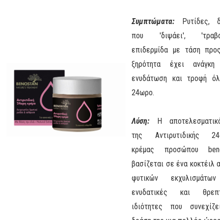
Συμπτώματα:
Ρυτίδες, 
που 'διψάει', 'τραβάε
επιδερμίδα με τάση προ
ξηρότητα έχει ανάγκη
ενυδάτωση και τροφή ό
24ωρο.
Λύση:
Η αποτελεσματικ
της Αντιρυτιδικής 24
κρέμας προσώπου beno
βασίζεται σε ένα κοκτέιλ 
φυτικών εκχυλισμάτω
ενυδατικές και θρεπτ
ιδιότητες που συνεχίζ