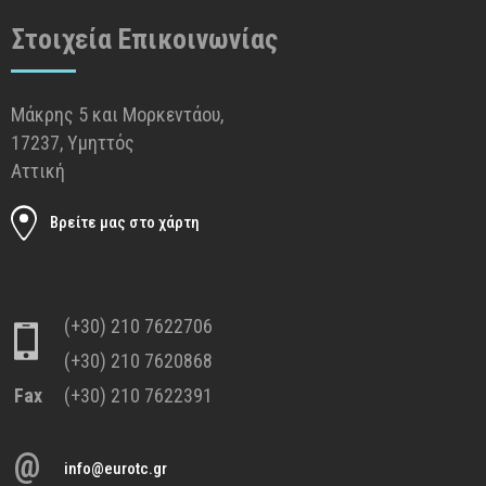
Στοιχεία Επικοινωνίας
Μάκρης 5 και Μορκεντάου,
17237, Υμηττός
Αττική
Βρείτε μας στο χάρτη
(+30) 210 7622706
(+30) 210 7620868
Fax
(+30) 210 7622391
@
info@eurotc.gr