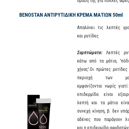
δράση της για πολλές ώρες
BENOSTAN ΑΝΤΙΡΥΤΙΔΙΚΗ ΚΡΕΜΑ ΜΑΤΙΩΝ 50ml
Απαλύνει τις λεπτές γρ
και ρυτίδες
Συμπτώματα:
Λεπτές ρυτ
κάτω από τα μάτια, 'πόδ
χήνας'.Οι πρώτες ρυτίδες
περιοχή των ματ
εμφανίζονται νωρίς γιατί:
επιδερμίδα είναι εξαιρ
λεπτή και τα μάτια είν
συνεχή κίνηση, β. δεν υπά
αδένες που παράγουν λ
και η επιδερμίδα αφυδατών