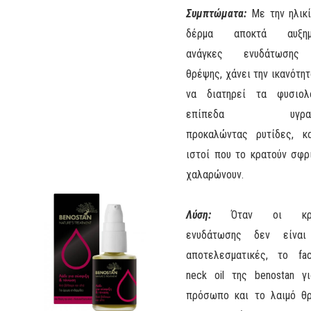
Συμπτώματα:
Με την ηλικί
δέρμα αποκτά αυξημ
ανάγκες ενυδάτωσης
θρέψης, χάνει την ικανότητ
να διατηρεί τα φυσιολ
επίπεδα υγρασί
προκαλώντας ρυτίδες, κ
ιστοί που το κρατούν σφρ
χαλαρώνουν.
Λύση:
Όταν οι κρέ
ενυδάτωσης δεν είναι
αποτελεσματικές, το f
neck oil της benostan γ
πρόσωπο και το λαιμό θ