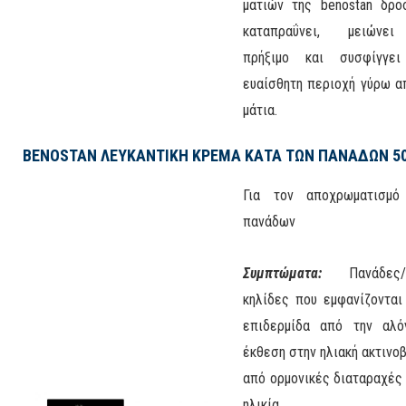
ματιών της benostan δροσ
καταπραΰνει, μειώνε
πρήξιμο και συσφίγγει
ευαίσθητη περιοχή γύρω α
μάτια.
BENOSTAN ΛΕΥΚΑΝΤΙΚΗ ΚΡΕΜΑ ΚΑΤΑ ΤΩΝ ΠΑΝΑΔΩΝ 5
Για τον αποχρωματισμό
πανάδων
Συμπτώματα:
Πανάδες
κηλίδες που εμφανίζονται
επιδερμίδα από την αλό
έκθεση στην ηλιακή ακτινοβ
από ορμονικές διαταραχές 
ηλικία.