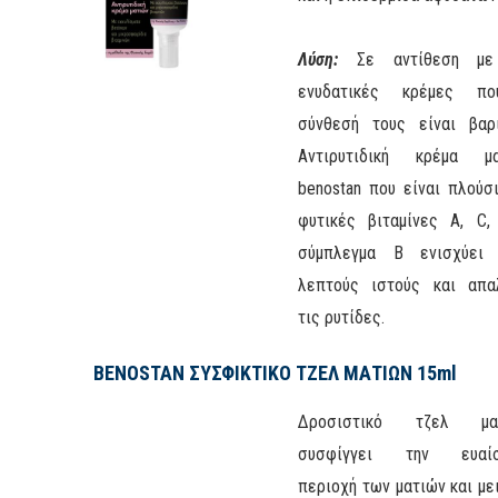
Λύση:
Σε αντίθεση με
ενυδατικές κρέμες π
σύνθεσή τους είναι βαρ
Αντιρυτιδική κρέμα μα
benostan που είναι πλούσ
φυτικές βιταμίνες Α, C
σύμπλεγμα Β ενισχύει 
λεπτούς ιστούς και απα
τις ρυτίδες.
BENOSTAN ΣΥΣΦΙΚΤΙΚΟ ΤΖΕΛ ΜΑΤΙΩΝ 15ml
Δροσιστικό τζελ ματ
συσφίγγει την ευαίσ
περιοχή των ματιών και με