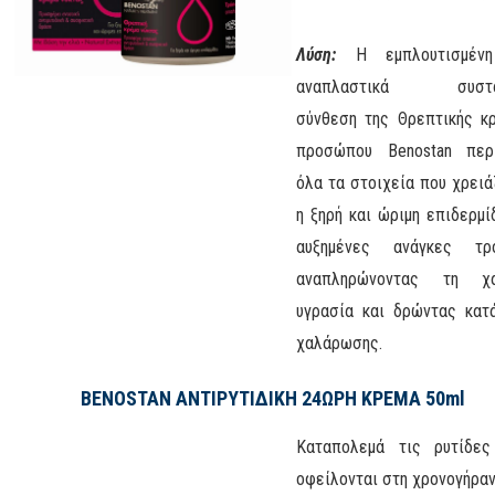
Λύση:
Η εμπλουτισμέν
αναπλαστικά συστα
σύνθεση της Θρεπτικής κ
προσώπου Βenostan περ
όλα τα στοιχεία που χρειά
η ξηρή και ώριμη επιδερμί
αυξημένες ανάγκες τρο
αναπληρώνοντας τη χα
υγρασία και δρώντας κατ
χαλάρωσης.
BENOSTAN ΑΝΤΙΡΥΤΙΔΙΚΗ 24ΩΡΗ ΚΡΕΜΑ 50ml
Καταπολεμά τις ρυτίδε
οφείλονται στη χρονογήρα