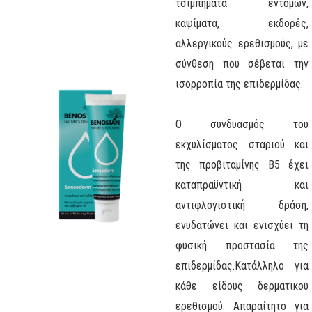
τσιμπήματα εντόμων,
καψίματα, εκδορές,
αλλεργικούς ερεθισμούς, με
σύνθεση που σέβεται την
ισορροπία της επιδερμίδας.
Ο συνδυασμός του
εκχυλίσματος σταριού και
της προβιταμίνης Β5 έχει
καταπραϋντική και
αντιφλογιστική δράση,
ενυδατώνει και ενισχύει τη
φυσική προστασία της
επιδερμίδας.
Κατάλληλο για
κάθε είδους δερματικού
ερεθισμού. Απαραίτητο για