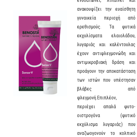
ενυδατώνει, λιπαίνει και
ανακουφίζει την ευαίσθητη
γυναικεία περιοχή από
ερεθισμούς. Τα φυτικά
εκχυλίσματα ελαιολάδου,
λυγαριάς και καλέντουλας
έχουν αντιφλεγμονώδη και
αντιμικροβιακή δράση και
προάγουν την αποκατάσταση
των ιστών που υπέστησαν
βλάβες από
φλεγμονή.
Επιπλέον,
περιέχει απαλά φυτο-
οιστρογόνα (φυτικό
εκχύλισμα λυγαριάς) που
αναζωογονούν το κολπικό