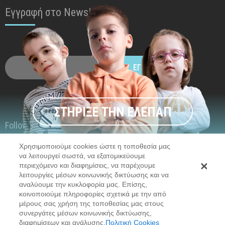
Εγγραφή στο Newsletter
ΕΓΓΡΑΦΗ
ΣΤΗΡΙΞΕ ΤΗΝ ΕΛΕΠΑΠ
Follow us
Τα Γενναία Παιδιά είναι ανίκητα!
Χρησιμοποιούμε cookies ώστε η τοποθεσία μας
Στήριξε την ΕΛΕΠΑΠ για να συνεχίσει την προσφορά
να λειτουργεί σωστά, να εξατομικεύουμε
περιεχόμενο και διαφημίσεις, να παρέχουμε
της στα παιδιά με κινητικές αναπηρίες.
λειτουργίες μέσων κοινωνικής δικτύωσης και να
Μάθε την ιστορία τους και βοήθησέ τα να κάνουν τα
αναλύουμε την κυκλοφορία μας. Επίσης,
επόμενα βήματα ζωής.
κοινοποιούμε πληροφορίες σχετικά με την από
© 2026 EUROTC S.A. - All rights reserved.
μέρους σας χρήση της τοποθεσίας μας στους
Sitemap
Όροι Χρήσης
συνεργάτες μέσων κοινωνικής δικτύωσης,
Ρυθμίσεις για τα cookies
διαφημίσεων και ανάλυσης.
Πολιτική Cookies