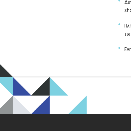
Δυ
sh
Πλ
τω
Εν